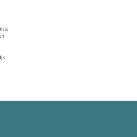
iste
 en
t
ijk