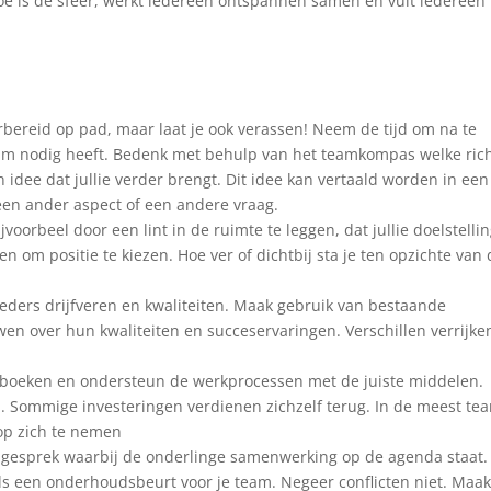
oe is de sfeer, werkt iedereen ontspannen samen en vult iedereen
rbereid op pad, maar laat je ook verassen! Neem de tijd om na te
am nodig heeft. Bedenk met behulp van het teamkompas welke ric
 idee dat jullie verder brengt. Dit idee kan vertaald worden in een
 een ander aspect of een andere vraag.
jvoorbeel door een lint in de ruimte te leggen, dat jullie doelstellin
n om positie te kiezen. Hoe ver of dichtbij sta je ten opzichte van
ieders drijfveren en kwaliteiten. Maak gebruik van bestaande
ewen over hun kwaliteiten en succeservaringen. Verschillen verrijke
aiboeken en ondersteun de werkprocessen met de juiste middelen.
h. Sommige investeringen verdienen zichzelf terug. In de meest te
 op zich te nemen
gesprek waarbij de onderlinge samenwerking op de agenda staat.
r als een onderhoudsbeurt voor je team. Negeer conflicten niet. Maa