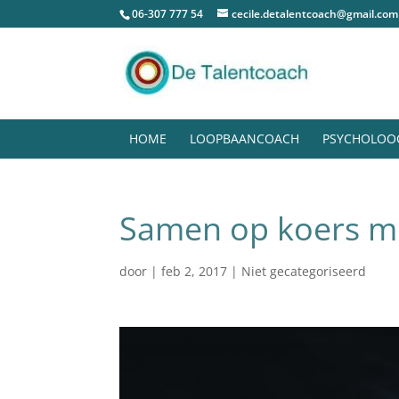
06-307 777 54
cecile.detalentcoach@gmail.com
HOME
LOOPBAANCOACH
PSYCHOLOO
Samen op koers m
door
|
feb 2, 2017
| Niet gecategoriseerd