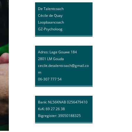
De Talentcoach
Cécile de Quay
Loopbaancoach
GZ-Psycholoog
Adres: Lage Gouwe 184
2801 LM Gouda
cecile.detalentcoach@gmail.co
m
06-307 777 54
Bank: NL56KNAB 0256479410
KvK: 69 27 26 38
Bigregister: 39050188325