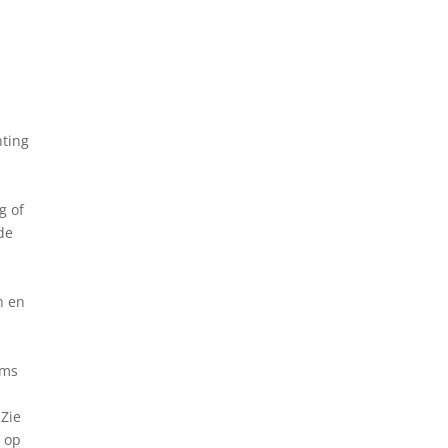
hting
g of
 de
n en
ams
 Zie
k op