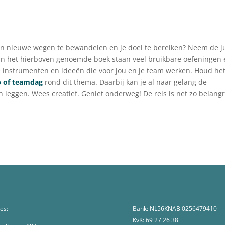
n nieuwe wegen te bewandelen en je doel te bereiken? Neem de ju
In het hierboven genoemde boek staan veel bruikbare oefeningen
re instrumenten en ideeën die voor jou en je team werken. Houd he
 of teamdag
rond dit thema. Daarbij kan je al naar gelang de
n leggen. Wees creatief. Geniet onderweg! De reis is net zo belangr
es:
Bank: NL56KNAB 0256479410
KvK: 69 27 26 38