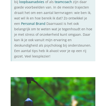
bij
loopbaanadvies
of als
teamcoach
zijn daar
goede voorbeelden van. In de meeste trajecten
draait het om een aantal kernvragen: wie ben ik,
wat wil ik en hoe bereik ik dat? Zo ontwikkel je
een
Personal Brand
Daarnaast is het ook
belangrijk om te weten wat je tegenhoudt en hoe
je met stress of onzekerheid kunt omgaan. Daar
kan ik je ook vanuit mijn ervaring en
deskundigheid als psycholoog bij ondersteunen.
Een aantal tips heb ik alvast voor je op een rij
gezet. Veel leesplezier!