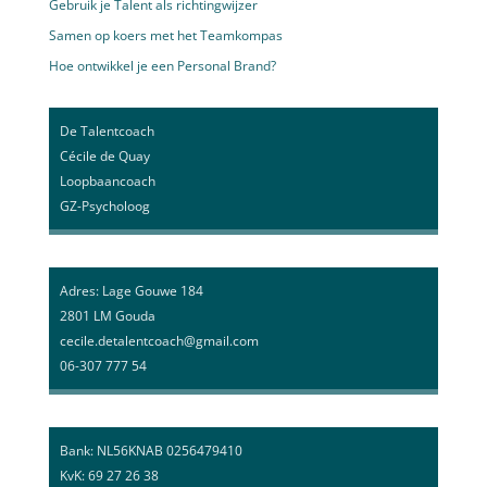
Gebruik je Talent als richtingwijzer
Samen op koers met het Teamkompas
Hoe ontwikkel je een Personal Brand?
De Talentcoach
Cécile de Quay
Loopbaancoach
GZ-Psycholoog
Adres: Lage Gouwe 184
2801 LM Gouda
cecile.detalentcoach@gmail.com
06-307 777 54
Bank: NL56KNAB 0256479410
KvK: 69 27 26 38